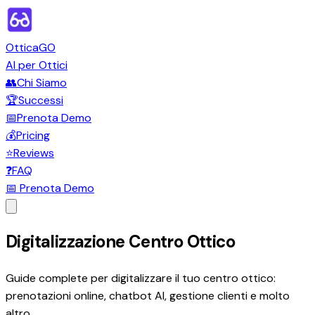
OtticaGO
AI per Ottici
👥
Chi Siamo
🏆
Successi
📅
Prenota Demo
💰
Pricing
⭐
Reviews
❓
FAQ
📅 Prenota Demo
Digitalizzazione Centro Ottico
Guide complete per digitalizzare il tuo centro ottico:
prenotazioni online, chatbot AI, gestione clienti e molto
altro.