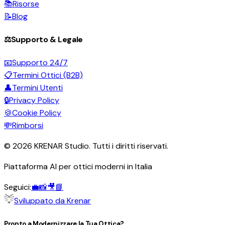
📚
Risorse
📝
Blog
⚖️
Supporto & Legale
📧
Supporto 24/7
📋
Termini Ottici (B2B)
👤
Termini Utenti
🔒
Privacy Policy
🍪
Cookie Policy
💸
Rimborsi
©
2026
KRENAR Studio. Tutti i diritti riservati.
Piattaforma AI per ottici moderni in Italia
Seguici:
💼
📸
🎥
📘
Sviluppato da Krenar
Pronto a Modernizzare la Tua Ottica?